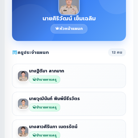
นายศิริวัฒน์ เข็มเฉลิม
หัวหน้าแผนก
ครูประจำแผนก
12 คน
นางฐิติมา ลาภมาก
ข้าราชการครู
นายวุฒินันท์ พิมพ์มีธีรวัตร
ข้าราชการครู
นางสาวศิรินภา เนตรรัตน์
ข้าราชการครู