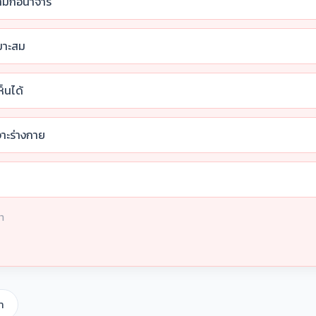
อลามกอนาจาร
มาะสม
็นได้
จาะร่างกาย
ษา
า