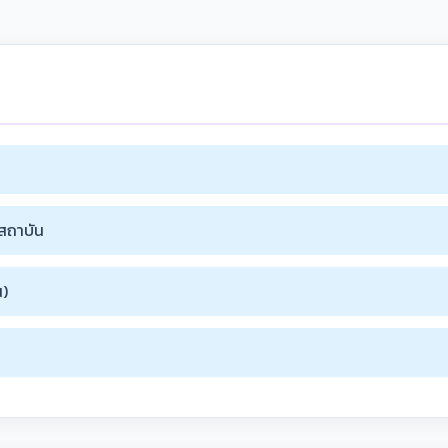
สถาบัน
น)